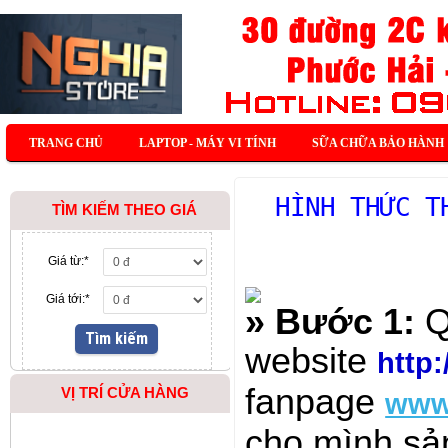
TRANG CHỦ
LAPTOP - MÁY VI TÍNH
SỮA CHỮA BẢO HÀNH
HÌNH THỨC T
TÌM KIẾM THEO GIÁ
Giá từ:
*
Giá tới:
*
» Bước 1:
Q
website
http:
fanpage
VỊ TRÍ CỬA HÀNG
www.
cho mình sả