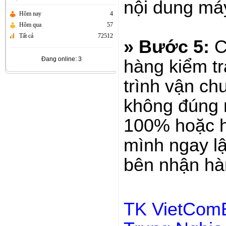
nội dung m
Hôm nay
4
Hôm qua
57
Tất cả
72512
» Bước 5:
C
Đang online: 3
hàng kiểm tr
trình vận c
không đúng 
100% hoặc h
mình ngay lậ
bên nhận hàn
TK VietComB