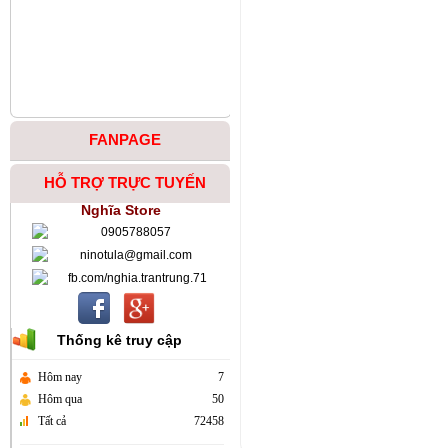
FANPAGE
HỖ TRỢ TRỰC TUYẾN
Nghĩa Store
0905788057
ninotula@gmail.com
fb.com/nghia.trantrung.71
Thống kê truy cập
Hôm nay
7
Hôm qua
50
Tất cả
72458