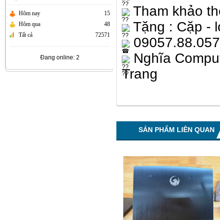
Tham khảo t
Hôm nay
15
Tặng : Cặp - l
Hôm qua
48
Tất cả
72571
09057.88.057 
Nghĩa Comput
Đang online: 2
Trang
SẢN PHẨM LIÊN QUAN