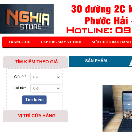
TRANG CHỦ
LAPTOP - MÁY VI TÍNH
SỮA CHỮA BẢO HÀNH
SẢN PHẨM
TÌM KIẾM THEO GIÁ
Giá từ:
*
Giá tới:
*
VỊ TRÍ CỬA HÀNG