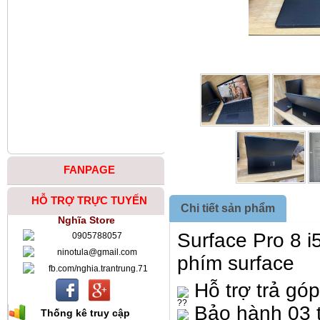
FANPAGE
HỖ TRỢ TRỰC TUYẾN
Chi tiết sản phẩm
Nghĩa Store
Surface Pro 8 
0905788057
ninotula@gmail.com
phím surface
fb.com/nghia.trantrung.71
Hỗ trợ trả góp
Bảo hành 03 
Thống kê truy cập