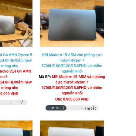
14 G4 AMN Ryzen 5
MSI Modern 15 A5M văn phòng cực
/14.0FHD/Xám new
mượt Ryzen 7
y mỏng nhẹ
5700U/16G/512G/15.6FHD vỏ nhôm
enovo V14 G4 AMN
nguyên khối
en 5
Mã SP:
MSI Modern 15 A5M văn phòng
/14.0FHD/Xám new
cực mượt Ryzen 7
y mỏng nhẹ
5700U/16G/512G/15.6FHD vỏ nhôm
nguyên khối
90,000 VNĐ
Giá: 8,900,000 VNĐ