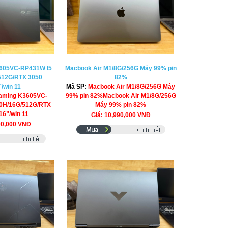
605VC-RP431W I5
Macbook Air M1/8G/256G Máy 99% pin
512G/RTX 3050
82%
/win 11
Mã SP:
Macbook Air M1/8G/256G Máy
aming K3605VC-
99% pin 82%Macbook Air M1/8G/256G
0H/16G/512G/RTX
Máy 99% pin 82%
16”/win 11
Giá: 10,990,000 VNĐ
90,000 VNĐ