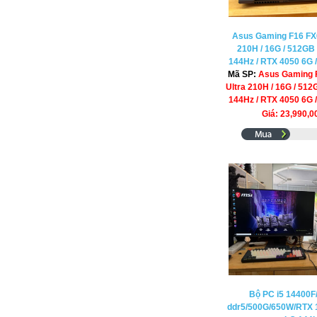
Asus Gaming F16 FX6
210H / 16G / 512GB
144Hz / RTX 4050 6G /
Mã SP:
Asus Gaming 
Ultra 210H / 16G / 51
144Hz / RTX 4050 6G /
Giá: 23,990,
Bộ PC i5 14400F
ddr5/500G/650W/RTX 1