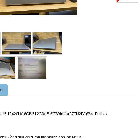
ẩm
6TU i5 13420H/16GB/512GB/15.6"F/Win11/(BZ7U2PA)/Bạc Fullbox
góp 0 đồng qua cccd, thủ tục nhanh gọn, rẹt rẹt 5p ...