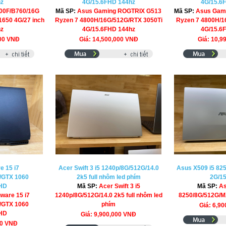
hz
4G/15.6FHD 144hz
4G/15.6
400F/B760/16G
Mã SP:
Asus Gaming ROGTRIX G513
Mã SP:
Asus Gam
650 4G/27 inch
Ryzen 7 4800H/16G/512G/RTX 3050Ti
Ryzen 7 4800H/1
hz
4G/15.6FHD 144hz
4G/15.6
000 VNĐ
Giá: 14,500,000 VNĐ
Giá: 10,9
e 15 i7
Acer Swift 3 i5 1240p/8G/512G/14.0
Asus X509 i5 82
/GTX 1060
2k5 full nhôm led phím
2G/1
FHD
Mã SP:
Acer Swift 3 i5
Mã SP:
As
nware 15 i7
1240p/8G/512G/14.0 2k5 full nhôm led
8250/8G/512G/M
/GTX 1060
phím
Giá: 6,9
FHD
Giá: 9,900,000 VNĐ
00 VNĐ