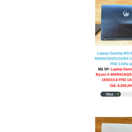
Laptop Gaming MSI 
4600H/16G/512G/RX 53
FHD 144hz p
Mã SP:
Laptop Gami
Ryzen 5 4600H/16G/5
1650/15.6 FHD 14
Giá: 8,500,0