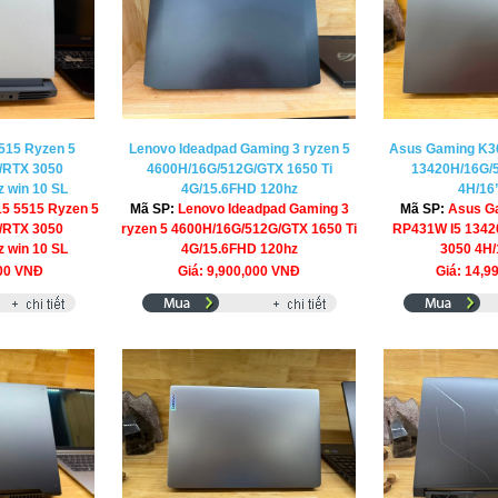
515 Ryzen 5
Lenovo Ideadpad Gaming 3 ryzen 5
Asus Gaming K3
/RTX 3050
4600H/16G/512G/GTX 1650 Ti
13420H/16G/
 win 10 SL
4G/15.6FHD 120hz
4H/16”
15 5515 Ryzen 5
Mã SP:
Lenovo Ideadpad Gaming 3
Mã SP:
Asus G
/RTX 3050
ryzen 5 4600H/16G/512G/GTX 1650 Ti
RP431W I5 1342
 win 10 SL
4G/15.6FHD 120hz
3050 4H/
000 VNĐ
Giá: 9,900,000 VNĐ
Giá: 14,9