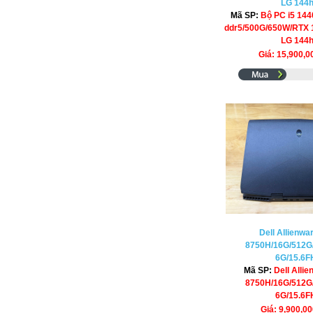
LG 144
Mã SP:
Bộ PC i5 14
ddr5/500G/650W/RTX 1
LG 144
Giá: 15,900,
Dell Allienwar
8750H/16G/512G
6G/15.6
Mã SP:
Dell Allie
8750H/16G/512G
6G/15.6
Giá: 9,900,0