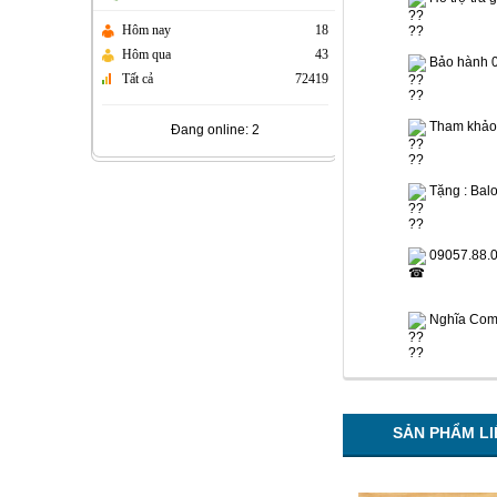
Hôm nay
18
Hôm qua
43
 Bảo hành 
Tất cả
72419
 Tham khảo
Đang online: 2
 Tặng : Balo
 09057.88.0
 Nghĩa Co
SẢN PHẨM L