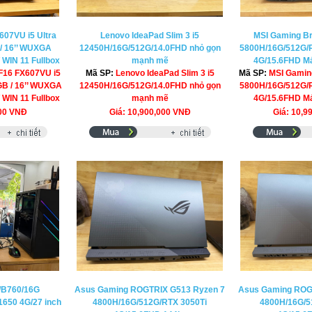
07VU i5 Ultra
Lenovo IdeaPad Slim 3 i5
MSI Gaming Br
 / 16’’ WUXGA
12450H/16G/512G/14.0FHD nhỏ gọn
5800H/16G/512G/
 WIN 11 Fullbox
mạnh mẽ
4G/15.6FHD Má
F16 FX607VU i5
Mã SP:
Lenovo IdeaPad Slim 3 i5
Mã SP:
MSI Gamin
2GB / 16’’ WUXGA
12450H/16G/512G/14.0FHD nhỏ gọn
5800H/16G/512G/
 WIN 11 Fullbox
mạnh mẽ
4G/15.6FHD Má
000 VNĐ
Giá: 10,900,000 VNĐ
Giá: 10,9
/B760/16G
Asus Gaming ROGTRIX G513 Ryzen 7
Asus Gaming ROG
650 4G/27 inch
4800H/16G/512G/RTX 3050Ti
4800H/16G/5