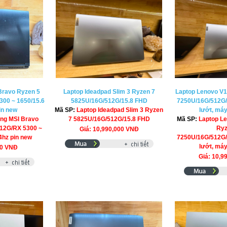
Bravo Ryzen 5
Laptop Ideadpad Slim 3 Ryzen 7
Laptop Lenovo V
00 ~ 1650/15.6
5825U/16G/512G/15.8 FHD
7250U/16G/512G
in new
Mã SP:
Laptop Ideadpad Slim 3 Ryzen
lướt, má
ng MSI Bravo
7 5825U/16G/512G/15.8 FHD
Mã SP:
Laptop L
12G/RX 5300 ~
Ryz
Giá: 10,990,000 VNĐ
4hz pin new
7250U/16G/512G
lướt, má
00 VNĐ
Giá: 10,9