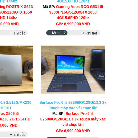
FHD 144hz
4G/15.6FHD 120hz
ing ROGTRIX G513
Mã SP:
Gaming Asus ROG G531 i5
6G/512G/GTX 1650
9300H/16G/512G/GTX 1050
FHD 144hz
4G/15.6FHD 120hz
90,000 VNĐ
Giá: 8,990,000 VNĐ
50/8G/512G/MX230
Surface Pro 6 i5 8250/8G/128G/13.3 3k
5.6FHD
Touch máy xạc vài chục lần
us X509 i5
Mã SP:
Surface Pro 6 i5
X230 2G/15.6FHD
8250/8G/128G/13.3 3k Touch máy xạc
vài chục lần
00,000 VNĐ
Giá: 6,900,000 VNĐ