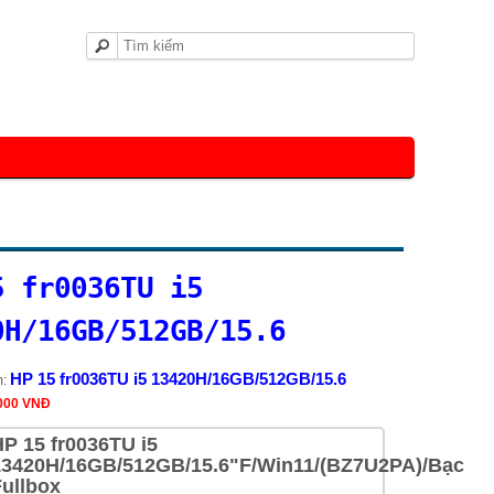
Trang chủ
Giỏ hàng
5 fr0036TU i5
0H/16GB/512GB/15.6
HP 15 fr0036TU i5 13420H/16GB/512GB/15.6
m:
,000 VNĐ
HP 15 fr0036TU i5
13420H/16GB/512GB/15.6"F/Win11/(BZ7U2PA)/Bạc
Fullbox