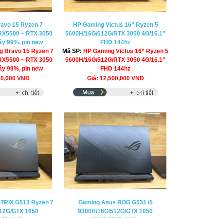
avo 15 Ryzen 7
HP Gaming Victus 16” Ryzen 5
RX5500 ~ RTX 3050
5600H/16G/512G/RTX 3050 4G/16.1”
y 99%, pin new
FHD 144hz
g Bravo 15 Ryzen 7
Mã SP:
HP Gaming Victus 16” Ryzen 5
RX5500 ~ RTX 3050
5600H/16G/512G/RTX 3050 4G/16.1”
y 99%, pin new
FHD 144hz
90,000 VNĐ
Giá: 12,500,000 VNĐ
TRIX G513 Ryzen 7
Gaming Asus ROG G531 i5
12G/GTX 1650
9300H/16G/512G/GTX 1050