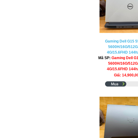
Gaming Dell G15 5
5600H/16G/512G
4G/15.6FHD 144hz
Mã SP:
Gaming Dell G
5600H/16G/512G
4G/15.6FHD 144hz
Giá: 14,900,