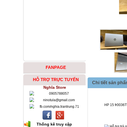
FANPAGE
HỖ TRỢ TRỰC TUYẾN
Chi tiết sản ph
Nghĩa Store
0905788057
ninotula@gmail.com
		HP 15 fr003
fb.com/nghia.trantrung.71
Thống kê truy cập
 Hỗ trợ trả 