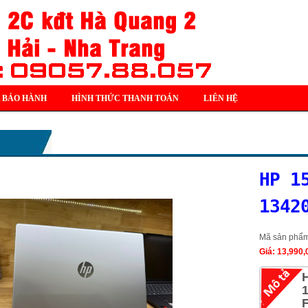
 BẢO HÀNH
HÌNH THỨC THANH TOÁN
LIÊN HỆ
HP 1
1342
Mã sản phẩ
Giá: 13,990