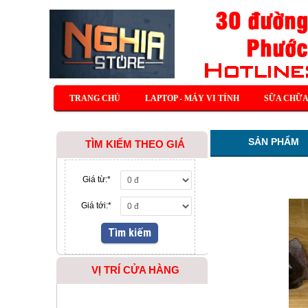
TRANG CHỦ
LAPTOP - MÁY VI TÍNH
SỮA CHỮA
SẢN PHẨM
TÌM KIẾM THEO GIÁ
Giá từ:
*
Giá tới:
*
VỊ TRÍ CỬA HÀNG