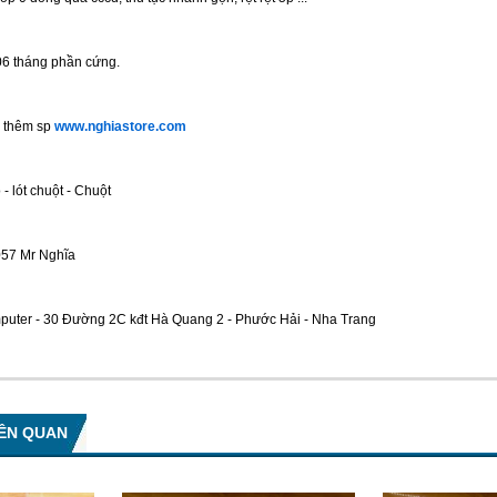
06 tháng phần cứng.
 thêm sp 
www.nghiastore.com
 - lót chuột - Chuột
57 Mr Nghĩa
mputer - 30 Đường 2C kđt Hà Quang 2 - Phước Hải - Nha Trang
IÊN QUAN