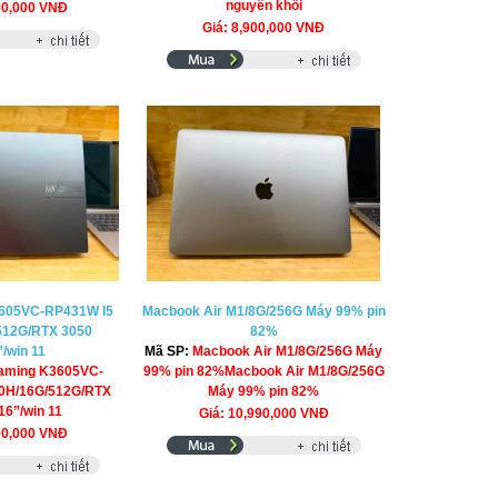
nguyên khối
90,000 VNĐ
Giá: 8,900,000 VNĐ
605VC-RP431W I5
Macbook Air M1/8G/256G Máy 99% pin
512G/RTX 3050
82%
/win 11
Mã SP:
Macbook Air M1/8G/256G Máy
aming K3605VC-
99% pin 82%Macbook Air M1/8G/256G
0H/16G/512G/RTX
Máy 99% pin 82%
16”/win 11
Giá: 10,990,000 VNĐ
90,000 VNĐ