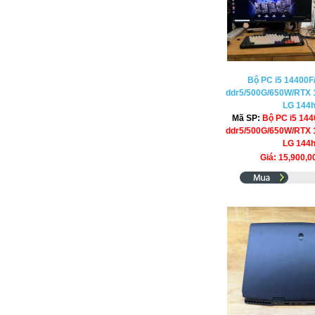
Bộ PC i5 14400F
ddr5/500G/650W/RTX 1
LG 144
Mã SP:
Bộ PC i5 14
ddr5/500G/650W/RTX 1
LG 144
Giá: 15,900,