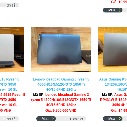
Giá: 10,9
515 Ryzen 5
Lenovo Ideadpad Gaming 3 ryzen 5
Asus Gaming K3
/RTX 3050
4600H/16G/512G/GTX 1650 Ti
13420H/16G/
 win 10 SL
4G/15.6FHD 120hz
4H/16”
15 5515 Ryzen 5
Mã SP:
Lenovo Ideadpad Gaming 3
Mã SP:
Asus G
/RTX 3050
ryzen 5 4600H/16G/512G/GTX 1650 Ti
RP431W I5 1342
 win 10 SL
4G/15.6FHD 120hz
3050 4H/
000 VNĐ
Giá: 9,900,000 VNĐ
Giá: 14,9