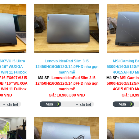
07VU i5 Ultra
Lenovo IdeaPad Slim 3 i5
MSI Gaming Br
 / 16’’ WUXGA
12450H/16G/512G/14.0FHD nhỏ gọn
5800H/16G/512G/
 WIN 11 Fullbox
mạnh mẽ
4G/15.6FHD Má
F16 FX607VU i5
Mã SP:
Lenovo IdeaPad Slim 3 i5
Mã SP:
MSI Gamin
2GB / 16’’ WUXGA
12450H/16G/512G/14.0FHD nhỏ gọn
5800H/16G/512G/
 WIN 11 Fullbox
mạnh mẽ
4G/15.6FHD Má
000 VNĐ
Giá: 10,900,000 VNĐ
Giá: 10,9