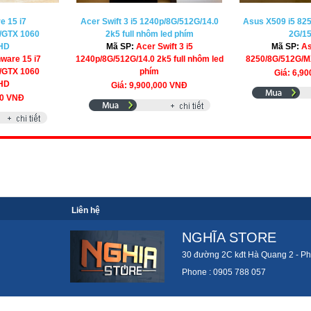
e 15 i7
Acer Swift 3 i5 1240p/8G/512G/14.0
Asus X509 i5 82
/GTX 1060
2k5 full nhôm led phím
2G/1
FHD
Mã SP:
Acer Swift 3 i5
Mã SP:
As
nware 15 i7
1240p/8G/512G/14.0 2k5 full nhôm led
8250/8G/512G/M
/GTX 1060
phím
Giá: 6,9
FHD
Giá: 9,900,000 VNĐ
00 VNĐ
Liên hệ
NGHĨA STORE
30 đường 2C kđt Hà Quang 2 - Ph
Phone : 0905 788 057