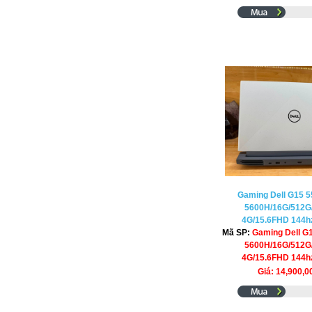
Gaming Dell G15 5
5600H/16G/512G
4G/15.6FHD 144hz
Mã SP:
Gaming Dell G
5600H/16G/512G
4G/15.6FHD 144hz
Giá: 14,900,