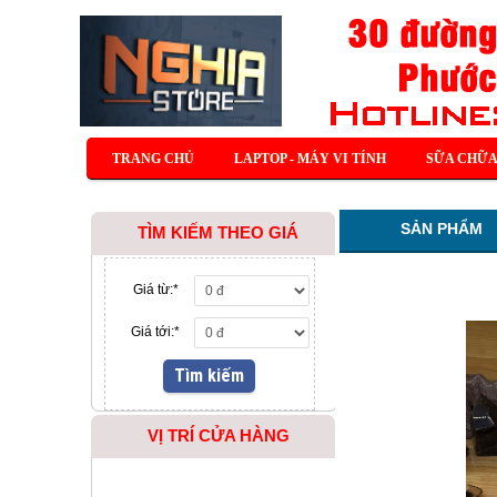
TRANG CHỦ
LAPTOP - MÁY VI TÍNH
SỮA CHỮA
SẢN PHẨM
TÌM KIẾM THEO GIÁ
Giá từ:
*
Giá tới:
*
VỊ TRÍ CỬA HÀNG