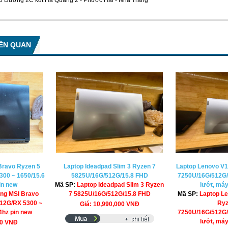
30 Đường 2C kđt Hà Quang 2 - Phước Hải - Nha Trang
IÊN QUAN
Bravo Ryzen 5
Laptop Ideadpad Slim 3 Ryzen 7
Laptop Lenovo V
00 ~ 1650/15.6
5825U/16G/512G/15.8 FHD
7250U/16G/512G
in new
Mã SP:
Laptop Ideadpad Slim 3 Ryzen
lướt, má
ng MSI Bravo
7 5825U/16G/512G/15.8 FHD
Mã SP:
Laptop L
12G/RX 5300 ~
Ryz
Giá: 10,990,000 VNĐ
4hz pin new
7250U/16G/512G
lướt, má
00 VNĐ