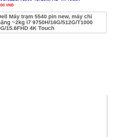
,000 VNĐ
Dell Máy trạm 5540 pin new, máy chỉ
nặng ~2kg i7 9750H/16G/512G/T1000
4G/15.6FHD 4K Touch