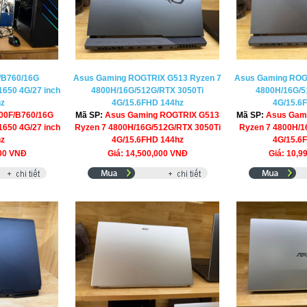
/B760/16G
Asus Gaming ROGTRIX G513 Ryzen 7
Asus Gaming ROG
650 4G/27 inch
4800H/16G/512G/RTX 3050Ti
4800H/16G/5
hz
4G/15.6FHD 144hz
4G/15.6
400F/B760/16G
Mã SP:
Asus Gaming ROGTRIX G513
Mã SP:
Asus Gam
650 4G/27 inch
Ryzen 7 4800H/16G/512G/RTX 3050Ti
Ryzen 7 4800H/1
hz
4G/15.6FHD 144hz
4G/15.6
000 VNĐ
Giá: 14,500,000 VNĐ
Giá: 10,9