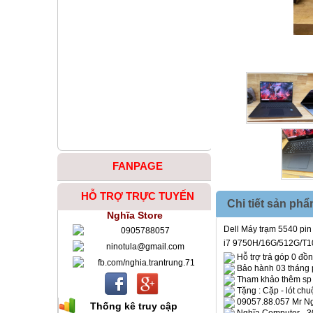
FANPAGE
HỖ TRỢ TRỰC TUYẾN
Chi tiết sản ph
Nghĩa Store
Dell Máy trạm 5540 pin
0905788057
i7 9750H/16G/512G/T1
ninotula@gmail.com
Hỗ trợ trả góp 0 đồng
fb.com/nghia.trantrung.71
Bảo hành 03 tháng 
Tham khảo thêm s
Tặng : Cặp - lót chu
09057.88.057 Mr Ng
Thống kê truy cập