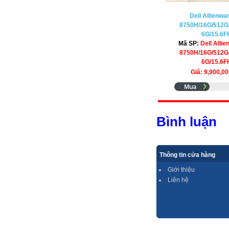
Dell Allienwar
8750H/16G/512G
6G/15.6
Mã SP:
Dell Allie
8750H/16G/512G
6G/15.6
Giá: 9,900,0
Bình luận
Thông tin cửa hàng
Giới thiệu
Liên hệ