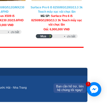
50/8G/512G/MX230
Surface Pro 6 i5 8250/8G/128G/13.3 3k
5.6FHD
Touch máy xạc vài chục lần
us X509 i5
Mã SP:
Surface Pro 6 i5
X230 2G/15.6FHD
8250/8G/128G/13.3 3k Touch máy xạc
vài chục lần
00,000 VNĐ
Giá: 6,900,000 VNĐ
1
Bạn cần hổ trợ, liên
ước Hải - Nha Trang
hệ chúng tôi ngay!