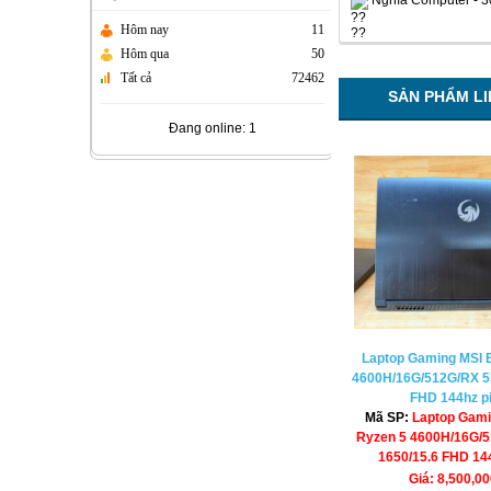
Nghĩa Computer - 
Hôm nay
11
Hôm qua
50
Tất cả
72462
SẢN PHẨM L
Đang online: 1
Laptop Gaming MSI 
4600H/16G/512G/RX 53
FHD 144hz p
Mã SP:
Laptop Gami
Ryzen 5 4600H/16G/5
1650/15.6 FHD 14
Giá: 8,500,0