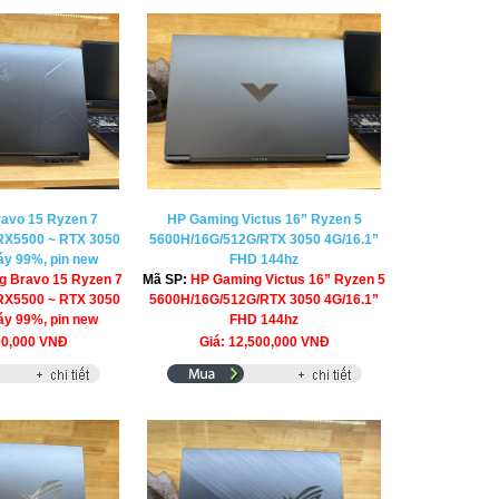
avo 15 Ryzen 7
HP Gaming Victus 16” Ryzen 5
RX5500 ~ RTX 3050
5600H/16G/512G/RTX 3050 4G/16.1”
y 99%, pin new
FHD 144hz
g Bravo 15 Ryzen 7
Mã SP:
HP Gaming Victus 16” Ryzen 5
RX5500 ~ RTX 3050
5600H/16G/512G/RTX 3050 4G/16.1”
y 99%, pin new
FHD 144hz
90,000 VNĐ
Giá: 12,500,000 VNĐ