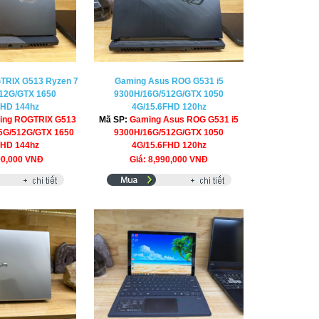
TRIX G513 Ryzen 7
Gaming Asus ROG G531 i5
12G/GTX 1650
9300H/16G/512G/GTX 1050
FHD 144hz
4G/15.6FHD 120hz
ing ROGTRIX G513
Mã SP:
Gaming Asus ROG G531 i5
6G/512G/GTX 1650
9300H/16G/512G/GTX 1050
FHD 144hz
4G/15.6FHD 120hz
90,000 VNĐ
Giá: 8,990,000 VNĐ