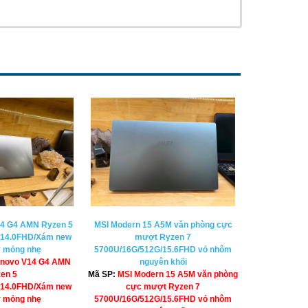
14 G4 AMN Ryzen 5
MSI Modern 15 A5M văn phòng cực
/14.0FHD/Xám new
mượt Ryzen 7
y mỏng nhẹ
5700U/16G/512G/15.6FHD vỏ nhôm
enovo V14 G4 AMN
nguyên khối
en 5
Mã SP:
MSI Modern 15 A5M văn phòng
/14.0FHD/Xám new
cực mượt Ryzen 7
y mỏng nhẹ
5700U/16G/512G/15.6FHD vỏ nhôm