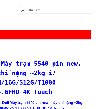
Trang chủ
Giỏ hàng
 Máy trạm 5540 pin new,
chỉ nặng ~2kg i7
H/16G/512G/T1000
5.6FHD 4K Touch
Dell Máy trạm 5540 pin new, máy chỉ nặng ~2kg
m:
16G/512G/T1000 4G/15.6FHD 4K Touch