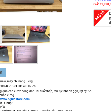
Giá: 11,990
ẩm
 new, máy chỉ nặng ~2kg
000 4G/15.6FHD 4K Touch
 qua căn cước công dân, lãi suất thấp, thủ tục nhanh gọn, rẹt rẹt 5p ...
phần cứng.
p
www.nghiastore.com
ột - Chuột
hĩa