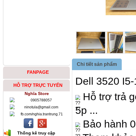
Chi tiết sản phẩm
FANPAGE
Dell 3520 I
HỖ TRỢ TRỰC TUYẾN
Hỗ trợ trả g
Nghĩa Store
0905788057
5p ...
ninotula@gmail.com
fb.com/nghia.trantrung.71
Bảo hành 0
Thống kê truy cập