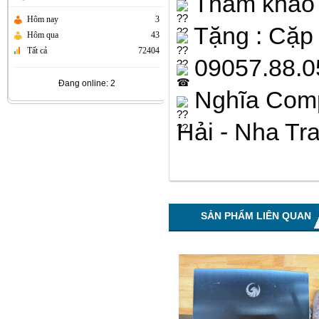
Tham khảo
Hôm nay
3
Tặng : Cặp -
Hôm qua
43
Tất cả
72404
09057.88.05
Đang online: 2
Nghĩa Com
Hải - Nha Tr
SẢN PHẨM LIÊN QUAN