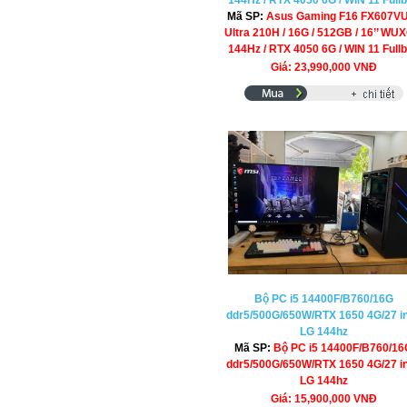
144Hz / RTX 4050 6G / WIN 11 Full
Mã SP:
Asus Gaming F16 FX607VU
Ultra 210H / 16G / 512GB / 16’’ WU
144Hz / RTX 4050 6G / WIN 11 Full
Giá: 23,990,000 VNĐ
Bộ PC i5 14400F/B760/16G
ddr5/500G/650W/RTX 1650 4G/27 i
LG 144hz
Mã SP:
Bộ PC i5 14400F/B760/16
ddr5/500G/650W/RTX 1650 4G/27 i
LG 144hz
Giá: 15,900,000 VNĐ