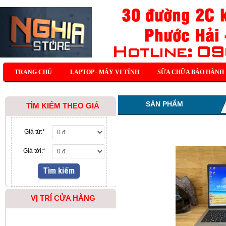
TRANG CHỦ
LAPTOP - MÁY VI TÍNH
SỮA CHỮA BẢO HÀNH
SẢN PHẨM
TÌM KIẾM THEO GIÁ
Giá từ:
*
Giá tới:
*
VỊ TRÍ CỬA HÀNG