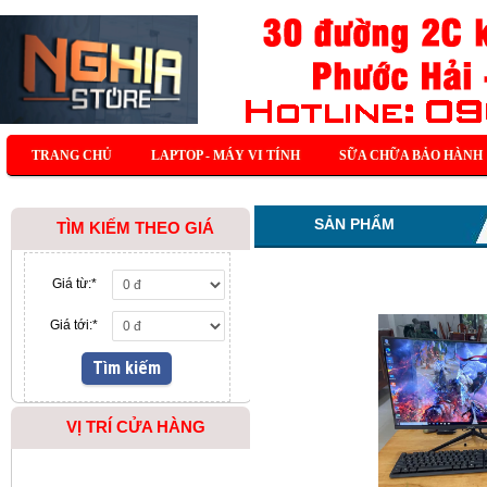
TRANG CHỦ
LAPTOP - MÁY VI TÍNH
SỮA CHỮA BẢO HÀNH
SẢN PHẨM
TÌM KIẾM THEO GIÁ
Giá từ:
*
Giá tới:
*
VỊ TRÍ CỬA HÀNG