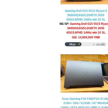
Gaming Dell G15 5515 Ryzen 5
5600H/16G/512G/RTX 3050
4G/15.6FHD 144hz win 10 SL
Mã SP:
Gaming Dell G15 5515 Ryze
5600H/16G/512G/RTX 3050
4G/15.6FHD 144hz win 10 SL
Giá: 14,900,000 VNĐ
Asus Gaming F16 FX607VU i5 Ult
210H / 16G / 512GB / 16’’ WUXG
144Hz / RTX 4050 6G / WIN 11 Full