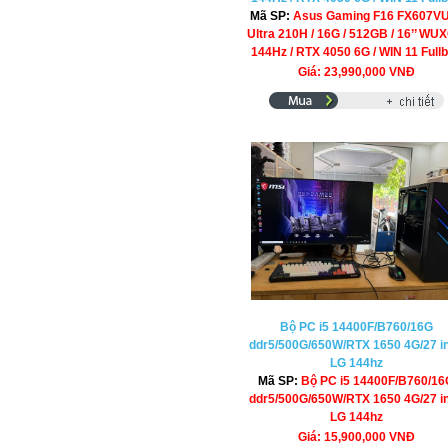
Mã SP:
Asus Gaming F16 FX607VU
Ultra 210H / 16G / 512GB / 16’’ WU
144Hz / RTX 4050 6G / WIN 11 Full
Giá: 23,990,000 VNĐ
Bộ PC i5 14400F/B760/16G
ddr5/500G/650W/RTX 1650 4G/27 i
LG 144hz
Mã SP:
Bộ PC i5 14400F/B760/16
ddr5/500G/650W/RTX 1650 4G/27 i
LG 144hz
Giá: 15,900,000 VNĐ