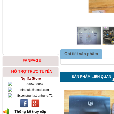
Chi tiết sản phẩm
FANPAGE
HỖ TRỢ TRỰC TUYẾN
SẢN PHẨM LIÊN QUAN
Nghĩa Store
0905788057
ninotula@gmail.com
fb.com/nghia.trantrung.71
Thống kê truy cập