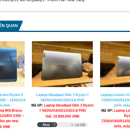
30 Đường 2C kđt Hà Quang 2 - Phước Hải - Nha Trang
IÊN QUAN
Bravo Ryzen 5
Laptop Ideadpad Slim 3 Ryzen 7
Laptop Lenovo V
00 ~ 1650/15.6
5825U/16G/512G/15.8 FHD
7250U/16G/512G
in new
Mã SP:
Laptop Ideadpad Slim 3 Ryzen
lướt, má
ng MSI Bravo
7 5825U/16G/512G/15.8 FHD
Mã SP:
Laptop L
12G/RX 5300 ~
Ryz
Giá: 10,990,000 VNĐ
4hz pin new
7250U/16G/512G
lướt, má
00 VNĐ