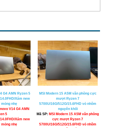
14 G4 AMN Ryzen 5
MSI Modern 15 A5M văn phòng cực
/14.0FHD/Xám new
mượt Ryzen 7
y mỏng nhẹ
5700U/16G/512G/15.6FHD vỏ nhôm
enovo V14 G4 AMN
nguyên khối
en 5
Mã SP:
MSI Modern 15 A5M văn phòng
/14.0FHD/Xám new
cực mượt Ryzen 7
y mỏng nhẹ
5700U/16G/512G/15.6FHD vỏ nhôm