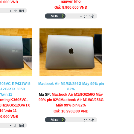
nguyên khối
90,000 VNĐ
Giá: 8,900,000 VNĐ
605VC-RP431W I5
Macbook Air M1/8G/256G Máy 99% pin
512G/RTX 3050
82%
/win 11
Mã SP:
Macbook Air M1/8G/256G Máy
aming K3605VC-
99% pin 82%Macbook Air M1/8G/256G
0H/16G/512G/RTX
Máy 99% pin 82%
16”/win 11
Giá: 10,990,000 VNĐ
90,000 VNĐ