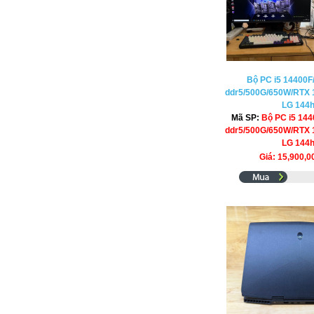
Bộ PC i5 14400F
ddr5/500G/650W/RTX 1
LG 144
Mã SP:
Bộ PC i5 14
ddr5/500G/650W/RTX 1
LG 144
Giá: 15,900,