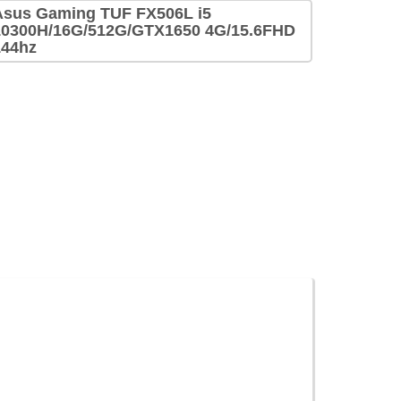
Asus Gaming TUF FX506L i5
10300H/16G/512G/GTX1650 4G/15.6FHD
144hz