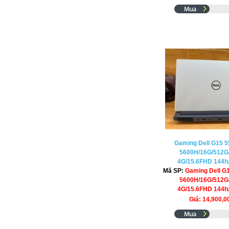
Gaming Dell G15 5
5600H/16G/512G
4G/15.6FHD 144hz
Mã SP:
Gaming Dell G
5600H/16G/512G
4G/15.6FHD 144hz
Giá: 14,900,