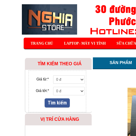
TRANG CHỦ
LAPTOP - MÁY VI TÍNH
SỮA CHỮA
SẢN PHẨM
TÌM KIẾM THEO GIÁ
Giá từ:
*
Giá tới:
*
VỊ TRÍ CỬA HÀNG