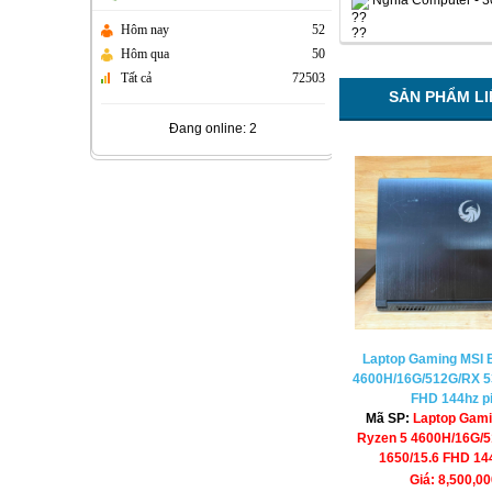
Nghĩa Computer - 
Hôm nay
52
Hôm qua
50
Tất cả
72503
SẢN PHẨM L
Đang online: 2
Laptop Gaming MSI 
4600H/16G/512G/RX 53
FHD 144hz p
Mã SP:
Laptop Gami
Ryzen 5 4600H/16G/5
1650/15.6 FHD 14
Giá: 8,500,0