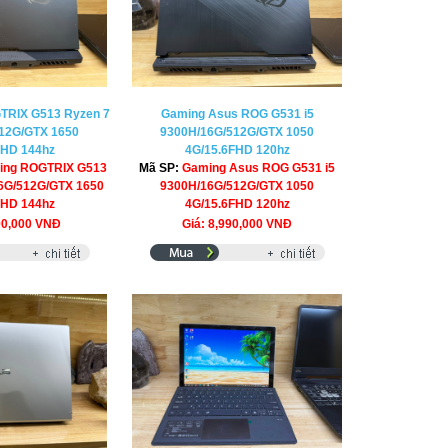
TRIX G513 Ryzen 7
Gaming Asus ROG G531 i5
12G/GTX 1650
9300H/16G/512G/GTX 1050
FHD 144hz
4G/15.6FHD 120hz
ing ROGTRIX G513
Mã SP:
Gaming Asus ROG G531 i5
6G/512G/GTX 1650
9300H/16G/512G/GTX 1050
FHD 144hz
4G/15.6FHD 120hz
90,000 VNĐ
Giá: 8,990,000 VNĐ