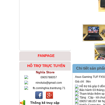
FANPAGE
HỖ TRỢ TRỰC TUYẾN
Chi tiết sản ph
Nghĩa Store
Asus Gaming TUF FX5
0905788057
Giá chỉ : 9trx
ninotula@gmail.com
Hỗ trợ trả góp 0 đồng
fb.com/nghia.trantrung.71
Bảo hành 03 tháng 
Tham khảo thêm s
Tặng : Cặp - lót chu
09057.88.057 Mr Ng
Thống kê truy cập