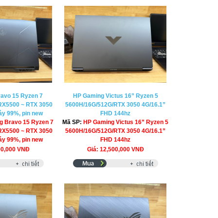
avo 15 Ryzen 7
HP Gaming Victus 16” Ryzen 5
RX5500 ~ RTX 3050
5600H/16G/512G/RTX 3050 4G/16.1”
y 99%, pin new
FHD 144hz
g Bravo 15 Ryzen 7
Mã SP:
HP Gaming Victus 16” Ryzen 5
RX5500 ~ RTX 3050
5600H/16G/512G/RTX 3050 4G/16.1”
y 99%, pin new
FHD 144hz
90,000 VNĐ
Giá: 12,500,000 VNĐ