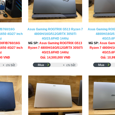
/B760/16G
Asus Gaming ROGTRIX G513 Ryzen 7
Asus Gaming ROG
650 4G/27 inch
4800H/16G/512G/RTX 3050Ti
4800H/16G/5
hz
4G/15.6FHD 144hz
4G/15.6
400F/B760/16G
Mã SP:
Asus Gaming ROGTRIX G513
Mã SP:
Asus Gam
650 4G/27 inch
Ryzen 7 4800H/16G/512G/RTX 3050Ti
Ryzen 7 4800H/1
hz
4G/15.6FHD 144hz
4G/15.6
000 VNĐ
Giá: 14,500,000 VNĐ
Giá: 10,9