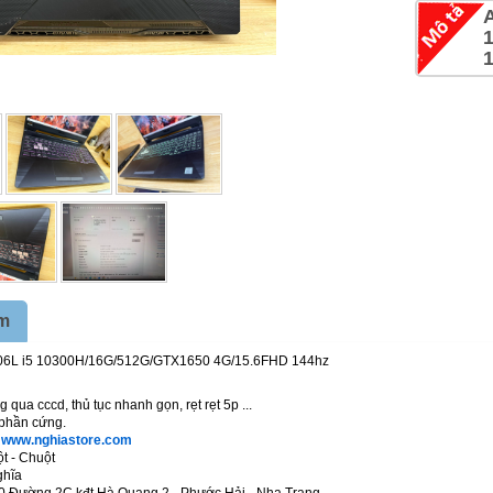
ẩm
06L i5 10300H/16G/512G/GTX1650 4G/15.6FHD 144hz
 qua cccd, thủ tục nhanh gọn, rẹt rẹt 5p ...
phần cứng.
p
www.nghiastore.com
ột - Chuột
hĩa