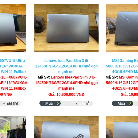
07VU i5 Ultra
Lenovo IdeaPad Slim 3 i5
MSI Gaming Br
 / 16’’ WUXGA
12450H/16G/512G/14.0FHD nhỏ gọn
5800H/16G/512G/
 WIN 11 Fullbox
mạnh mẽ
4G/15.6FHD Má
F16 FX607VU i5
Mã SP:
Lenovo IdeaPad Slim 3 i5
Mã SP:
MSI Gamin
2GB / 16’’ WUXGA
12450H/16G/512G/14.0FHD nhỏ gọn
5800H/16G/512G/
 WIN 11 Fullbox
mạnh mẽ
4G/15.6FHD Má
000 VNĐ
Giá: 10,900,000 VNĐ
Giá: 10,9