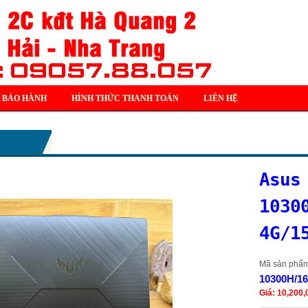
 BẢO HÀNH
HÌNH THỨC THANH TOÁN
LIÊN HỆ
Asus
1030
4G/1
Mã sản phẩ
10300H/1
Giá: 10,200