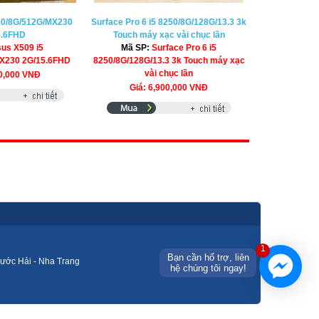
50/8G/512G/MX230
Surface Pro 6 i5 8250/8G/128G/13.3 3k
5.6FHD
Touch máy xạc vài chục lần
us X509 i5
Mã SP:
Surface Pro 6 i5
X230 2G/15.6FHD
8250/8G/128G/13.3 3k Touch máy xạc
vài chục lần
00,000 VNĐ
Giá: 6,900,000 VNĐ
1
Bạn cần hổ trợ, liên
ước Hải - Nha Trang
hệ chúng tôi ngay!