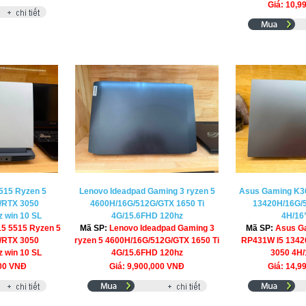
Giá: 10,9
515 Ryzen 5
Lenovo Ideadpad Gaming 3 ryzen 5
Asus Gaming K3
/RTX 3050
4600H/16G/512G/GTX 1650 Ti
13420H/16G/
 win 10 SL
4G/15.6FHD 120hz
4H/16”
15 5515 Ryzen 5
Mã SP:
Lenovo Ideadpad Gaming 3
Mã SP:
Asus G
/RTX 3050
ryzen 5 4600H/16G/512G/GTX 1650 Ti
RP431W I5 1342
 win 10 SL
4G/15.6FHD 120hz
3050 4H/
000 VNĐ
Giá: 9,900,000 VNĐ
Giá: 14,9