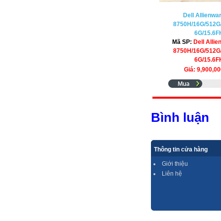
Dell Allienwar
8750H/16G/512G
6G/15.6
Mã SP:
Dell Allie
8750H/16G/512G
6G/15.6
Giá: 9,900,0
Bình luận
Thông tin cửa hàng
Giới thiệu
Liên hệ