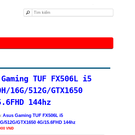
Trang chủ
Giỏ hàng
 Gaming TUF FX506L i5
0H/16G/512G/GTX1650
5.6FHD 144hz
Asus Gaming TUF FX506L i5
m:
6G/512G/GTX1650 4G/15.6FHD 144hz
,000 VNĐ