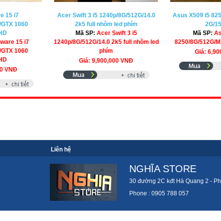
e 15 i7
Acer Swift 3 i5 1240p/8G/512G/14.0
Asus X509 i5 82
/GTX 1060
2k5 full nhôm led phím
2G/1
FHD
Mã SP:
Acer Swift 3 i5
Mã SP:
As
nware 15 i7
1240p/8G/512G/14.0 2k5 full nhôm led
8250/8G/512G/M
/GTX 1060
phím
Giá: 6,9
FHD
Giá: 9,900,000 VNĐ
00 VNĐ
Liên hệ
NGHĨA STORE
30 đường 2C kđt Hà Quang 2 - Ph
Phone : 0905 788 057